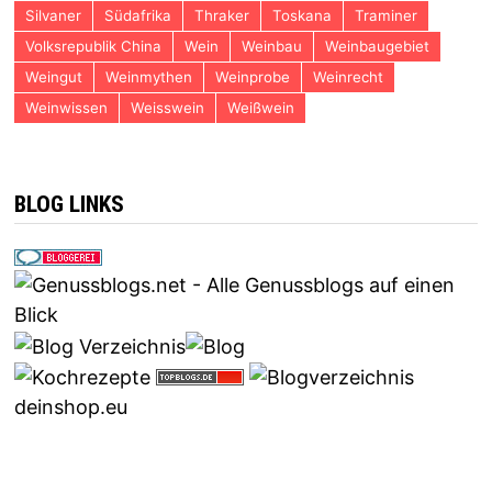
Silvaner
Südafrika
Thraker
Toskana
Traminer
Volksrepublik China
Wein
Weinbau
Weinbaugebiet
Weingut
Weinmythen
Weinprobe
Weinrecht
Weinwissen
Weisswein
Weißwein
BLOG LINKS
deinshop.eu