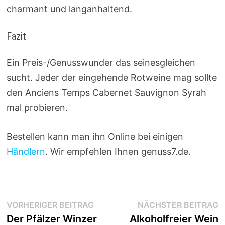
charmant und langanhaltend.
Fazit
Ein Preis-/Genusswunder das seinesgleichen
sucht. Jeder der eingehende Rotweine mag sollte
den Anciens Temps Cabernet Sauvignon Syrah
mal probieren.
Bestellen kann man ihn Online bei einigen
Händlern
. Wir empfehlen Ihnen genuss7.de.
Beitragsnavigation
Vorheriger
N
VORHERIGER BEITRAG
NÄCHSTER BEITRAG
Beitrag:
B
Der Pfälzer Winzer
Alkoholfreier Wein