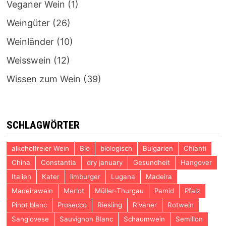
Veganer Wein
(1)
Weingüter
(26)
Weinländer
(10)
Weisswein
(12)
Wissen zum Wein
(39)
SCHLAGWÖRTER
alkoholfreier Wein
Bio
biologisch
Bulgarien
Chianti
China
Constantia
dry january
Gesundheit
Hangover
Italien
Kater
limburger
Lugana
Madeira
Madeirawein
Merlot
Müller-Thurgau
Pamid
Pfalz
Pinot blanc
Prosecco
Riesling
Rivaner
Rotwein
Sangiovese
Sauvignon Blanc
Schaumwein
Semillon