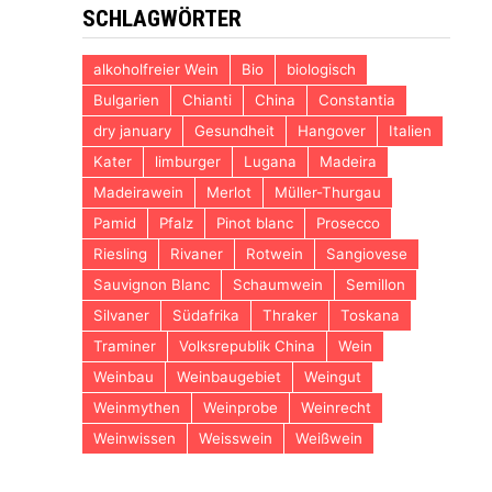
SCHLAGWÖRTER
alkoholfreier Wein
Bio
biologisch
Bulgarien
Chianti
China
Constantia
dry january
Gesundheit
Hangover
Italien
Kater
limburger
Lugana
Madeira
Madeirawein
Merlot
Müller-Thurgau
Pamid
Pfalz
Pinot blanc
Prosecco
Riesling
Rivaner
Rotwein
Sangiovese
Sauvignon Blanc
Schaumwein
Semillon
Silvaner
Südafrika
Thraker
Toskana
Traminer
Volksrepublik China
Wein
Weinbau
Weinbaugebiet
Weingut
Weinmythen
Weinprobe
Weinrecht
Weinwissen
Weisswein
Weißwein