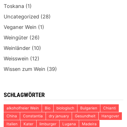
Toskana
(1)
Uncategorized
(28)
Veganer Wein
(1)
Weingüter
(26)
Weinländer
(10)
Weisswein
(12)
Wissen zum Wein
(39)
SCHLAGWÖRTER
alkoholfreier Wein
Bio
biologisch
Bulgarien
Chianti
China
Constantia
dry january
Gesundheit
Hangover
Italien
Kater
limburger
Lugana
Madeira