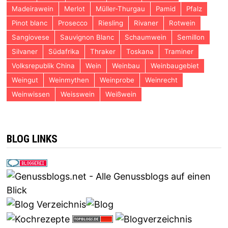
Madeirawein
Merlot
Müller-Thurgau
Pamid
Pfalz
Pinot blanc
Prosecco
Riesling
Rivaner
Rotwein
Sangiovese
Sauvignon Blanc
Schaumwein
Semillon
Silvaner
Südafrika
Thraker
Toskana
Traminer
Volksrepublik China
Wein
Weinbau
Weinbaugebiet
Weingut
Weinmythen
Weinprobe
Weinrecht
Weinwissen
Weisswein
Weißwein
BLOG LINKS