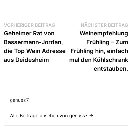
Beitragsnavigation
Vorheriger
N
VORHERIGER BEITRAG
NÄCHSTER BEITRAG
Beitrag:
B
Geheimer Rat von
Weinempfehlung
Bassermann-Jordan,
Frühling – Zum
die Top Wein Adresse
Frühling hin, einfach
aus Deidesheim
mal den Kühlschrank
entstauben.
genuss7
Alle Beiträge ansehen von genuss7 →