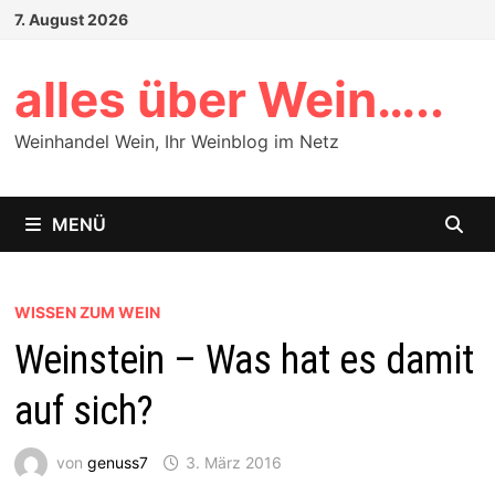
Zum
7. August 2026
Inhalt
springen
alles über Wein…..
Weinhandel Wein, Ihr Weinblog im Netz
MENÜ
WISSEN ZUM WEIN
Weinstein – Was hat es damit
auf sich?
von
genuss7
3. März 2016