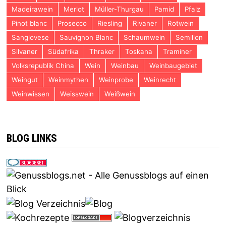
Madeirawein
Merlot
Müller-Thurgau
Pamid
Pfalz
Pinot blanc
Prosecco
Riesling
Rivaner
Rotwein
Sangiovese
Sauvignon Blanc
Schaumwein
Semillon
Silvaner
Südafrika
Thraker
Toskana
Traminer
Volksrepublik China
Wein
Weinbau
Weinbaugebiet
Weingut
Weinmythen
Weinprobe
Weinrecht
Weinwissen
Weisswein
Weißwein
BLOG LINKS