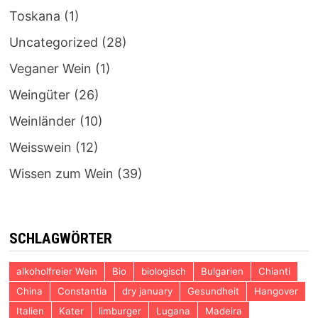
Toskana
(1)
Uncategorized
(28)
Veganer Wein
(1)
Weingüter
(26)
Weinländer
(10)
Weisswein
(12)
Wissen zum Wein
(39)
SCHLAGWÖRTER
alkoholfreier Wein
Bio
biologisch
Bulgarien
Chianti
China
Constantia
dry january
Gesundheit
Hangover
Italien
Kater
limburger
Lugana
Madeira