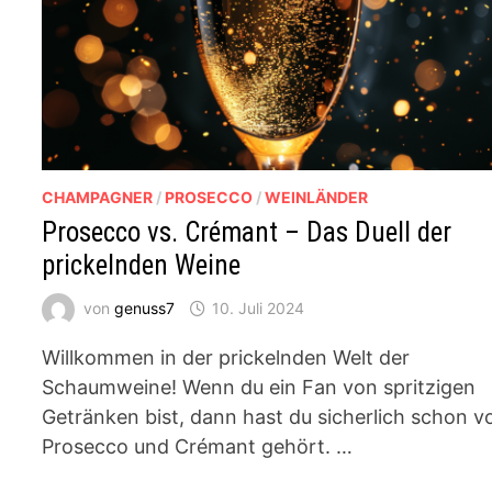
CHAMPAGNER
/
PROSECCO
/
WEINLÄNDER
Prosecco vs. Crémant – Das Duell der
prickelnden Weine
von
genuss7
10. Juli 2024
Willkommen in der prickelnden Welt der
Schaumweine! Wenn du ein Fan von spritzigen
Getränken bist, dann hast du sicherlich schon v
Prosecco und Crémant gehört. …