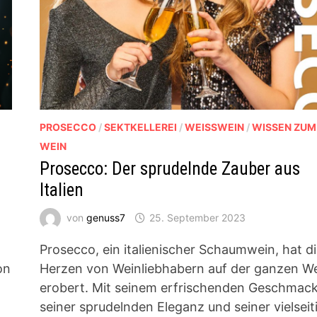
PROSECCO
/
SEKTKELLEREI
/
WEISSWEIN
/
WISSEN ZUM
WEIN
Prosecco: Der sprudelnde Zauber aus
Italien
von
genuss7
25. September 2023
Prosecco, ein italienischer Schaumwein, hat d
on
Herzen von Weinliebhabern auf der ganzen We
erobert. Mit seinem erfrischenden Geschmack
seiner sprudelnden Eleganz und seiner vielseit