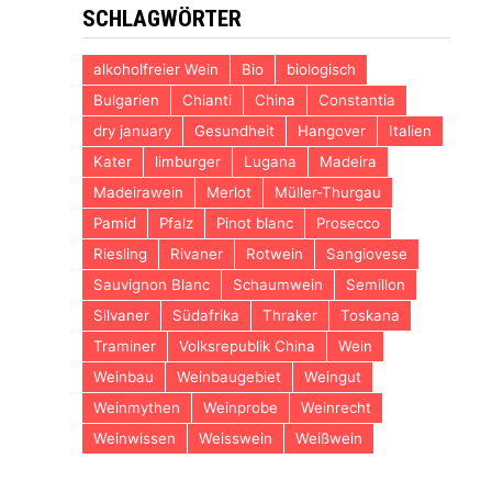
SCHLAGWÖRTER
alkoholfreier Wein
Bio
biologisch
Bulgarien
Chianti
China
Constantia
dry january
Gesundheit
Hangover
Italien
Kater
limburger
Lugana
Madeira
Madeirawein
Merlot
Müller-Thurgau
Pamid
Pfalz
Pinot blanc
Prosecco
Riesling
Rivaner
Rotwein
Sangiovese
Sauvignon Blanc
Schaumwein
Semillon
Silvaner
Südafrika
Thraker
Toskana
Traminer
Volksrepublik China
Wein
Weinbau
Weinbaugebiet
Weingut
Weinmythen
Weinprobe
Weinrecht
Weinwissen
Weisswein
Weißwein