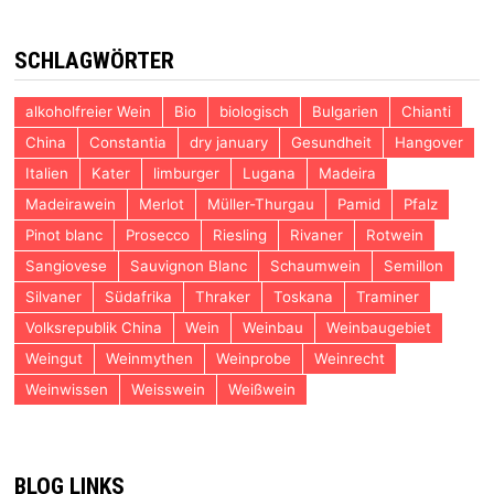
SCHLAGWÖRTER
alkoholfreier Wein
Bio
biologisch
Bulgarien
Chianti
China
Constantia
dry january
Gesundheit
Hangover
Italien
Kater
limburger
Lugana
Madeira
Madeirawein
Merlot
Müller-Thurgau
Pamid
Pfalz
Pinot blanc
Prosecco
Riesling
Rivaner
Rotwein
Sangiovese
Sauvignon Blanc
Schaumwein
Semillon
Silvaner
Südafrika
Thraker
Toskana
Traminer
Volksrepublik China
Wein
Weinbau
Weinbaugebiet
Weingut
Weinmythen
Weinprobe
Weinrecht
Weinwissen
Weisswein
Weißwein
BLOG LINKS