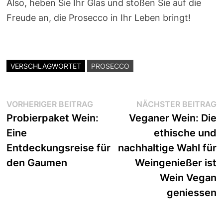
Also, heben Sie Ihr Glas und stoßen Sie auf die
Freude an, die Prosecco in Ihr Leben bringt!
VERSCHLAGWORTET
PROSECCO
Beitragsnavigation
Vorheriger
N
VORHERIGER BEITRAG
NÄCHSTER BEITRAG
Beitrag:
B
Probierpaket Wein:
Veganer Wein: Die
Eine
ethische und
Entdeckungsreise für
nachhaltige Wahl für
den Gaumen
Weingenießer ist
Wein Vegan
geniessen