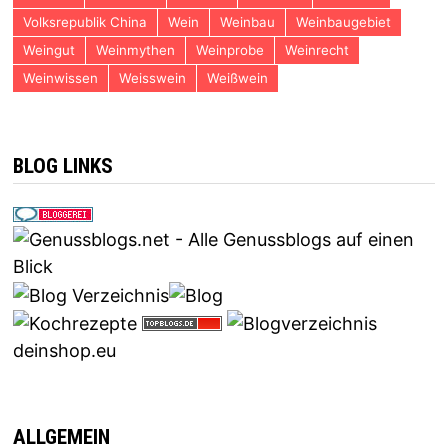
Volksrepublik China
Wein
Weinbau
Weinbaugebiet
Weingut
Weinmythen
Weinprobe
Weinrecht
Weinwissen
Weisswein
Weißwein
BLOG LINKS
deinshop.eu
ALLGEMEIN