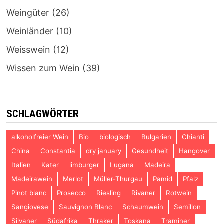
Weingüter
(26)
Weinländer
(10)
Weisswein
(12)
Wissen zum Wein
(39)
SCHLAGWÖRTER
alkoholfreier Wein
Bio
biologisch
Bulgarien
Chianti
China
Constantia
dry january
Gesundheit
Hangover
Italien
Kater
limburger
Lugana
Madeira
Madeirawein
Merlot
Müller-Thurgau
Pamid
Pfalz
Pinot blanc
Prosecco
Riesling
Rivaner
Rotwein
Sangiovese
Sauvignon Blanc
Schaumwein
Semillon
Silvaner
Südafrika
Thraker
Toskana
Traminer