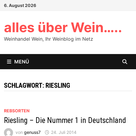
Zum
6. August 2026
Inhalt
springen
alles über Wein…..
Weinhandel Wein, Ihr Weinblog im Netz
MENÜ
SCHLAGWORT:
RIESLING
REBSORTEN
Riesling – Die Nummer 1 in Deutschland
von
genuss7
24. Juli 2014