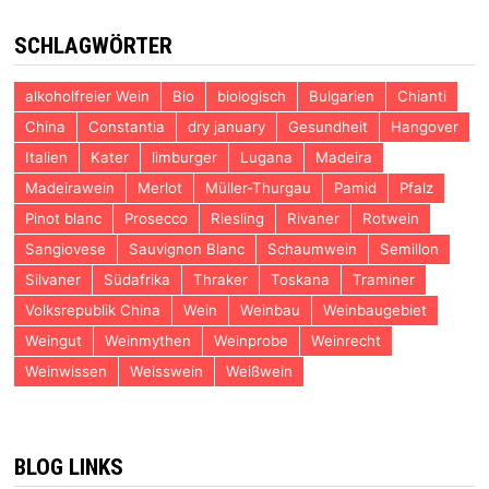
SCHLAGWÖRTER
alkoholfreier Wein
Bio
biologisch
Bulgarien
Chianti
China
Constantia
dry january
Gesundheit
Hangover
Italien
Kater
limburger
Lugana
Madeira
Madeirawein
Merlot
Müller-Thurgau
Pamid
Pfalz
Pinot blanc
Prosecco
Riesling
Rivaner
Rotwein
Sangiovese
Sauvignon Blanc
Schaumwein
Semillon
Silvaner
Südafrika
Thraker
Toskana
Traminer
Volksrepublik China
Wein
Weinbau
Weinbaugebiet
Weingut
Weinmythen
Weinprobe
Weinrecht
Weinwissen
Weisswein
Weißwein
BLOG LINKS