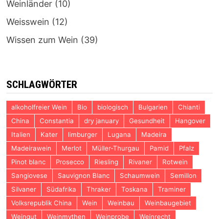
Weinländer
(10)
Weisswein
(12)
Wissen zum Wein
(39)
SCHLAGWÖRTER
alkoholfreier Wein
Bio
biologisch
Bulgarien
Chianti
China
Constantia
dry january
Gesundheit
Hangover
Italien
Kater
limburger
Lugana
Madeira
Madeirawein
Merlot
Müller-Thurgau
Pamid
Pfalz
Pinot blanc
Prosecco
Riesling
Rivaner
Rotwein
Sangiovese
Sauvignon Blanc
Schaumwein
Semillon
Silvaner
Südafrika
Thraker
Toskana
Traminer
Volksrepublik China
Wein
Weinbau
Weinbaugebiet
Weingut
Weinmythen
Weinprobe
Weinrecht