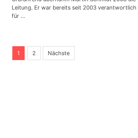
Leitung. Er war bereits seit 2003 verantwortlich
für …
Seitennummerierung
1
2
Nächste
der
Beiträge