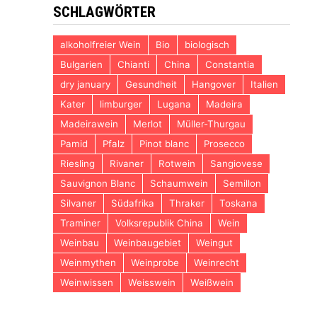
SCHLAGWÖRTER
alkoholfreier Wein
Bio
biologisch
Bulgarien
Chianti
China
Constantia
dry january
Gesundheit
Hangover
Italien
Kater
limburger
Lugana
Madeira
Madeirawein
Merlot
Müller-Thurgau
Pamid
Pfalz
Pinot blanc
Prosecco
Riesling
Rivaner
Rotwein
Sangiovese
Sauvignon Blanc
Schaumwein
Semillon
Silvaner
Südafrika
Thraker
Toskana
Traminer
Volksrepublik China
Wein
Weinbau
Weinbaugebiet
Weingut
Weinmythen
Weinprobe
Weinrecht
Weinwissen
Weisswein
Weißwein