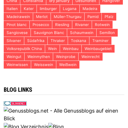
China
Constantia
dry january
Gesundheit
Hangover
Italien
Kater
limburger
Lugana
Madeira
Madeirawein
Merlot
Müller-Thurgau
Pamid
Pfalz
Pinot blanc
Prosecco
Riesling
Rivaner
Rotwein
Sangiovese
Sauvignon Blanc
Schaumwein
Semillon
Silvaner
Südafrika
Thraker
Toskana
Traminer
Volksrepublik China
Wein
Weinbau
Weinbaugebiet
Weingut
Weinmythen
Weinprobe
Weinrecht
Weinwissen
Weisswein
Weißwein
BLOG LINKS