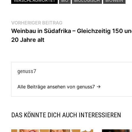
VERSCHLAGWORTET
BIO
BIOLOGISCH
BIOWEIN
Beitragsnavigation
Vorheriger
VORHERIGER BEITRAG
Beitrag:
Weinbau in Südafrika – Gleichzeitig 150 u
20 Jahre alt
genuss7
Alle Beiträge ansehen von genuss7 →
DAS KÖNNTE DICH AUCH INTERESSIEREN