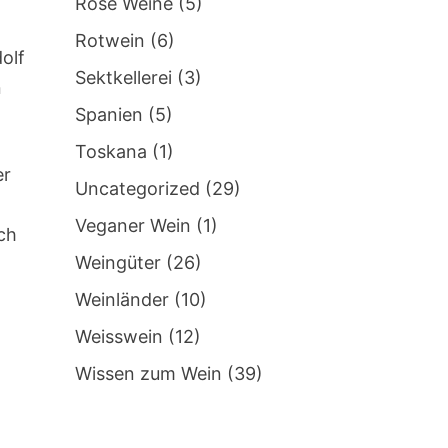
Rosé Weine
(5)
Rotwein
(6)
olf
Sektkellerei
(3)
n
Spanien
(5)
Toskana
(1)
er
Uncategorized
(29)
Veganer Wein
(1)
ch
Weingüter
(26)
Weinländer
(10)
Weisswein
(12)
Wissen zum Wein
(39)