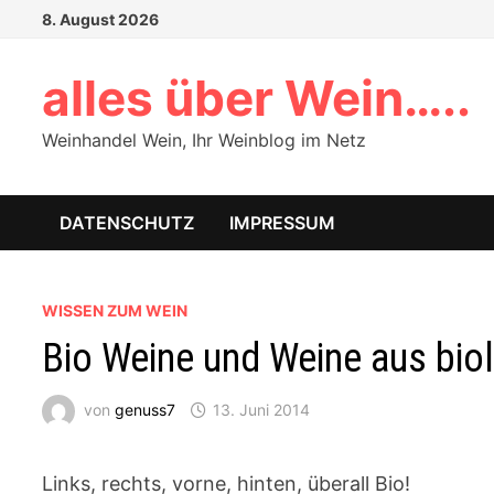
Zum
8. August 2026
Inhalt
springen
alles über Wein…..
Weinhandel Wein, Ihr Weinblog im Netz
DATENSCHUTZ
IMPRESSUM
WISSEN ZUM WEIN
Bio Weine und Weine aus bi
von
genuss7
13. Juni 2014
Links, rechts, vorne, hinten, überall Bio!