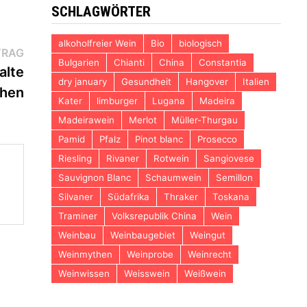
SCHLAGWÖRTER
alkoholfreier Wein
Bio
biologisch
Nächster
TRAG
Bulgarien
Chianti
China
Constantia
Beitrag:
alte
dry january
Gesundheit
Hangover
Italien
hen
Kater
limburger
Lugana
Madeira
Madeirawein
Merlot
Müller-Thurgau
Pamid
Pfalz
Pinot blanc
Prosecco
Riesling
Rivaner
Rotwein
Sangiovese
Sauvignon Blanc
Schaumwein
Semillon
Silvaner
Südafrika
Thraker
Toskana
Traminer
Volksrepublik China
Wein
Weinbau
Weinbaugebiet
Weingut
Weinmythen
Weinprobe
Weinrecht
Weinwissen
Weisswein
Weißwein