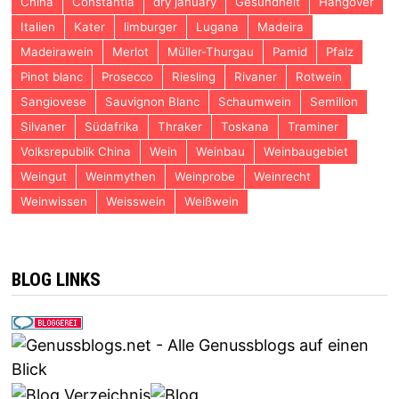
China
Constantia
dry january
Gesundheit
Hangover
Italien
Kater
limburger
Lugana
Madeira
Madeirawein
Merlot
Müller-Thurgau
Pamid
Pfalz
Pinot blanc
Prosecco
Riesling
Rivaner
Rotwein
Sangiovese
Sauvignon Blanc
Schaumwein
Semillon
Silvaner
Südafrika
Thraker
Toskana
Traminer
Volksrepublik China
Wein
Weinbau
Weinbaugebiet
Weingut
Weinmythen
Weinprobe
Weinrecht
Weinwissen
Weisswein
Weißwein
BLOG LINKS