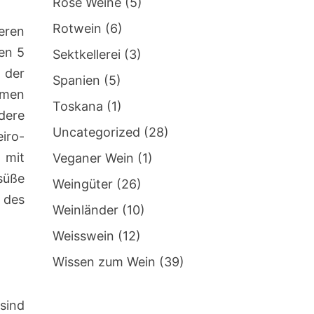
Rosé Weine
(5)
Rotwein
(6)
eren
en 5
Sektkellerei
(3)
 der
Spanien
(5)
rmen
Toskana
(1)
dere
Uncategorized
(28)
iro-
 mit
Veganer Wein
(1)
süße
Weingüter
(26)
 des
Weinländer
(10)
Weisswein
(12)
Wissen zum Wein
(39)
sind