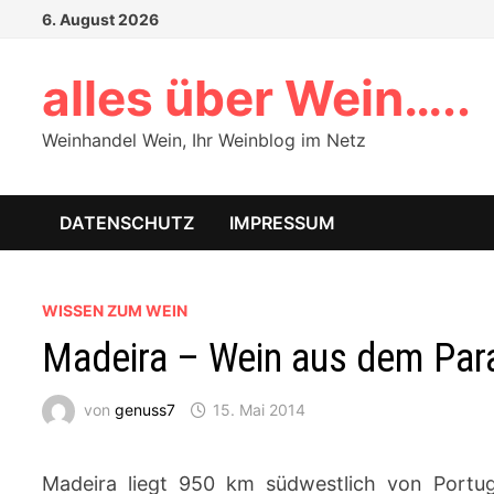
Zum
6. August 2026
Inhalt
springen
alles über Wein…..
Weinhandel Wein, Ihr Weinblog im Netz
DATENSCHUTZ
IMPRESSUM
WISSEN ZUM WEIN
Madeira – Wein aus dem Para
von
genuss7
15. Mai 2014
Madeira liegt 950 km südwestlich von Portuga