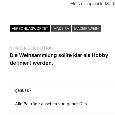
Hervorragende Made
VERSCHLAGWORTET
MADEIRA
MADEIRAWEIN
Beitragsnavigation
Vorheriger
VORHERIGER BEITRAG
Beitrag:
Die Weinsammlung sollte klar als Hobby
definiert werden.
genuss7
Alle Beiträge ansehen von genuss7 →