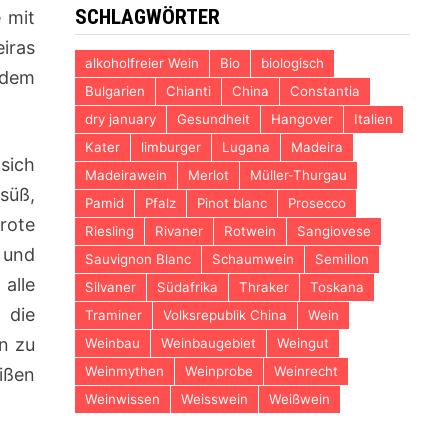
SCHLAGWÖRTER
 mit
iras
alkoholfreier Wein
Bio
biologisch
 dem
Bulgarien
Chianti
China
Constantia
dry january
Gesundheit
Hangover
Italien
Kater
limburger
Lugana
Madeira
sich
Madeirawein
Merlot
Müller-Thurgau
süß,
Pamid
Pfalz
Pinot blanc
Prosecco
rote
Riesling
Rivaner
Rotwein
Sangiovese
 und
Sauvignon Blanc
Schaumwein
Semillon
alle
Silvaner
Südafrika
Thraker
Toskana
 die
Traminer
Volksrepublik China
Wein
in zu
Weinbau
Weinbaugebiet
Weingut
Weinmythen
Weinprobe
Weinrecht
ißen
Weinwissen
Weisswein
Weißwein