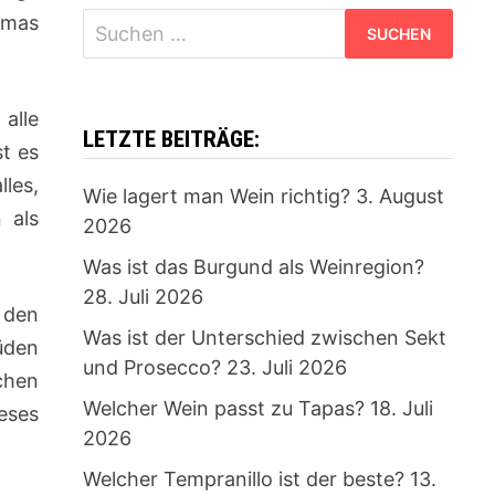
limas
Suchen
nach:
alle
LETZTE BEITRÄGE:
t es
les,
Wie lagert man Wein richtig?
3. August
 als
2026
Was ist das Burgund als Weinregion?
28. Juli 2026
 den
Was ist der Unterschied zwischen Sekt
üden
und Prosecco?
23. Juli 2026
chen
Welcher Wein passt zu Tapas?
18. Juli
eses
2026
Welcher Tempranillo ist der beste?
13.