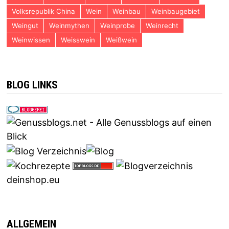
Volksrepublik China
Wein
Weinbau
Weinbaugebiet
Weingut
Weinmythen
Weinprobe
Weinrecht
Weinwissen
Weisswein
Weißwein
BLOG LINKS
deinshop.eu
ALLGEMEIN