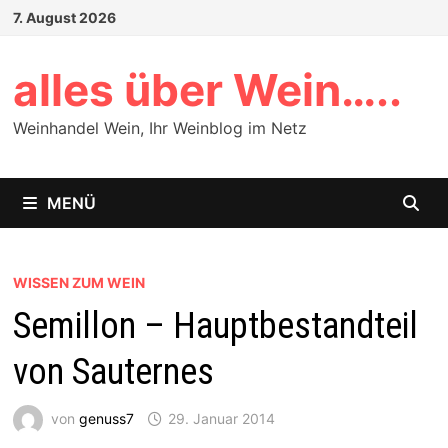
Zum
7. August 2026
Inhalt
springen
alles über Wein…..
Weinhandel Wein, Ihr Weinblog im Netz
MENÜ
WISSEN ZUM WEIN
Semillon – Hauptbestandteil
von Sauternes
von
genuss7
29. Januar 2014