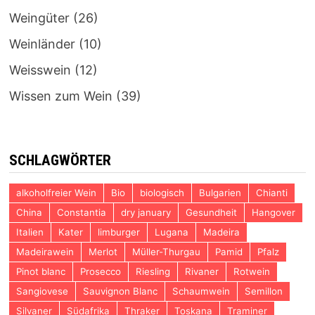
Weingüter
(26)
Weinländer
(10)
Weisswein
(12)
Wissen zum Wein
(39)
SCHLAGWÖRTER
alkoholfreier Wein
Bio
biologisch
Bulgarien
Chianti
China
Constantia
dry january
Gesundheit
Hangover
Italien
Kater
limburger
Lugana
Madeira
Madeirawein
Merlot
Müller-Thurgau
Pamid
Pfalz
Pinot blanc
Prosecco
Riesling
Rivaner
Rotwein
Sangiovese
Sauvignon Blanc
Schaumwein
Semillon
Silvaner
Südafrika
Thraker
Toskana
Traminer