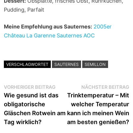
Dessert:
Obsplatte, frisches Obst, Rührkuchen,
Pudding, Parfait
Meine Empfehlung aus Sauternes:
2005er
Château La Garenne Sauternes AOC
VERSCHLAGWORTET
SAUTERNES
SEMILLON
Beitragsnavigation
Vorheriger
N
VORHERIGER BEITRAG
NÄCHSTER BEITRAG
Beitrag:
B
Wie gesund ist das
Trinktemperatur – Mit
obligatorische
welcher Temperatur
Gläschen Rotwein am
kann ich meinen Wein
Tag wirklich?
am besten genießen?