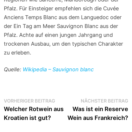
Pfalz. Für Einsteiger empfehlen sich die Cuvée
Anciens Temps Blanc aus dem Languedoc oder
der Ein Tag am Meer Sauvignon Blanc aus der
Pfalz. Achte auf einen jungen Jahrgang und
trockenen Ausbau, um den typischen Charakter
zu erleben.
Quelle:
Wikipedia – Sauvignon blanc
Beitragsnavigation
Vorheriger
N
VORHERIGER BEITRAG
NÄCHSTER BEITRAG
Beitrag:
B
Welcher Rotwein aus
Was ist ein Reserve
Kroatien ist gut?
Wein aus Frankreich?