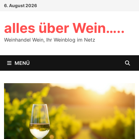
Zum
6. August 2026
Inhalt
springen
alles über Wein…..
Weinhandel Wein, Ihr Weinblog im Netz
MENÜ