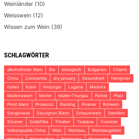
Weinländer
(10)
Weisswein
(12)
Wissen zum Wein
(39)
SCHLAGWÖRTER
alkoholfreier Wein
Bio
biologisch
Bulgarien
Chianti
China
Constantia
dry january
Gesundheit
Hangover
Italien
Kater
limburger
Lugana
Madeira
Madeirawein
Merlot
Müller-Thurgau
Pamid
Pfalz
Pinot blanc
Prosecco
Riesling
Rivaner
Rotwein
Sangiovese
Sauvignon Blanc
Schaumwein
Semillon
Silvaner
Südafrika
Thraker
Toskana
Traminer
Volksrepublik China
Wein
Weinbau
Weinbaugebiet