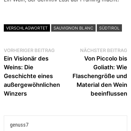
VERSCHLAGWORTET
SAUVIGNON BLANC
SÜDTIROL
Beitragsnavigation
Vorheriger
N
VORHERIGER BEITRAG
NÄCHSTER BEITRAG
Beitrag:
B
Ein Visionär des
Von Piccolo bis
Weins: Die
Goliath: Wie
Geschichte eines
Flaschengröße und
außergewöhnlichen
Material den Wein
Winzers
beeinflussen
genuss7