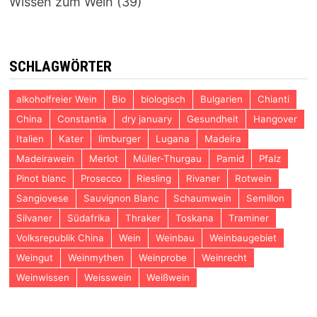
Wissen zum Wein
(39)
SCHLAGWÖRTER
alkoholfreier Wein
Bio
biologisch
Bulgarien
Chianti
China
Constantia
dry january
Gesundheit
Hangover
Italien
Kater
limburger
Lugana
Madeira
Madeirawein
Merlot
Müller-Thurgau
Pamid
Pfalz
Pinot blanc
Prosecco
Riesling
Rivaner
Rotwein
Sangiovese
Sauvignon Blanc
Schaumwein
Semillon
Silvaner
Südafrika
Thraker
Toskana
Traminer
Volksrepublik China
Wein
Weinbau
Weinbaugebiet
Weingut
Weinmythen
Weinprobe
Weinrecht
Weinwissen
Weisswein
Weißwein