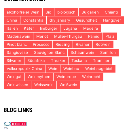
alkoholfreier Wein
Bio
biologisch
Bulgarien
Chianti
China
Constantia
dry january
Gesundheit
Hangover
Italien
Kater
limburger
Lugana
Madeira
Madeirawein
Merlot
Müller-Thurgau
Pamid
Pfalz
Pinot blanc
Prosecco
Riesling
Rivaner
Rotwein
Sangiovese
Sauvignon Blanc
Schaumwein
Semillon
Silvaner
Südafrika
Thraker
Toskana
Traminer
Volksrepublik China
Wein
Weinbau
Weinbaugebiet
Weingut
Weinmythen
Weinprobe
Weinrecht
Weinwissen
Weisswein
Weißwein
BLOG LINKS