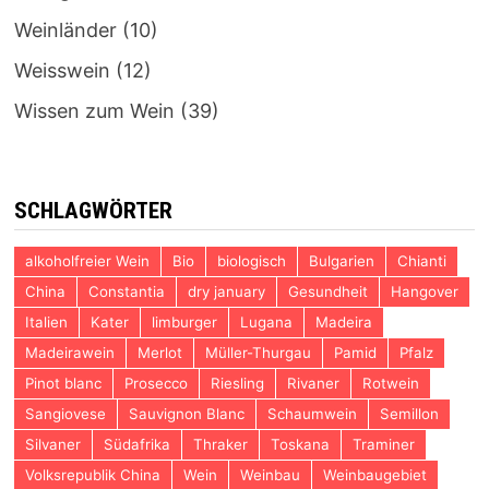
Weinländer
(10)
Weisswein
(12)
Wissen zum Wein
(39)
SCHLAGWÖRTER
alkoholfreier Wein
Bio
biologisch
Bulgarien
Chianti
China
Constantia
dry january
Gesundheit
Hangover
Italien
Kater
limburger
Lugana
Madeira
Madeirawein
Merlot
Müller-Thurgau
Pamid
Pfalz
Pinot blanc
Prosecco
Riesling
Rivaner
Rotwein
Sangiovese
Sauvignon Blanc
Schaumwein
Semillon
Silvaner
Südafrika
Thraker
Toskana
Traminer
Volksrepublik China
Wein
Weinbau
Weinbaugebiet