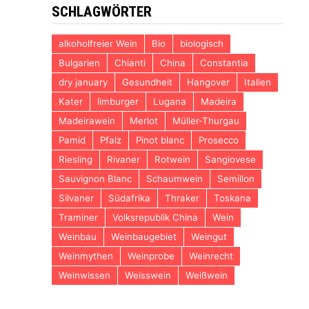
SCHLAGWÖRTER
alkoholfreier Wein
Bio
biologisch
Bulgarien
Chianti
China
Constantia
dry january
Gesundheit
Hangover
Italien
Kater
limburger
Lugana
Madeira
Madeirawein
Merlot
Müller-Thurgau
Pamid
Pfalz
Pinot blanc
Prosecco
Riesling
Rivaner
Rotwein
Sangiovese
Sauvignon Blanc
Schaumwein
Semillon
Silvaner
Südafrika
Thraker
Toskana
Traminer
Volksrepublik China
Wein
Weinbau
Weinbaugebiet
Weingut
Weinmythen
Weinprobe
Weinrecht
Weinwissen
Weisswein
Weißwein