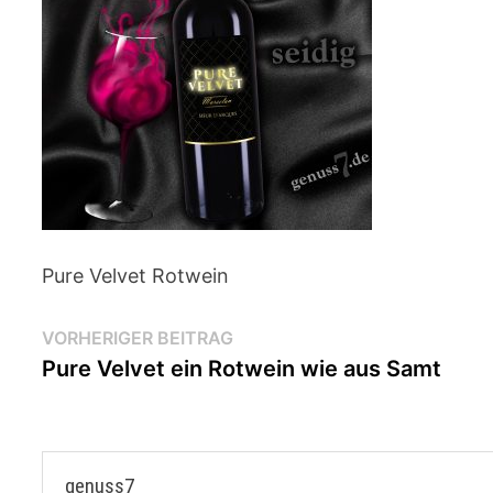
Pure Velvet Rotwein
Beitragsnavigation
Vorheriger
VORHERIGER BEITRAG
Beitrag:
Pure Velvet ein Rotwein wie aus Samt
genuss7