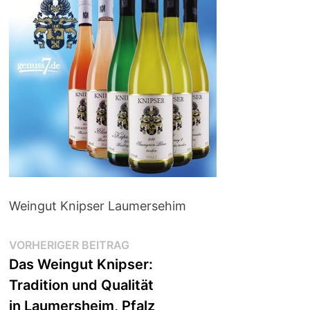
Weingut Knipser Laumersehim
Beitragsnavigation
Vorheriger
VORHERIGER BEITRAG
Beitrag:
Das Weingut Knipser:
Tradition und Qualität
in Laumersheim, Pfalz