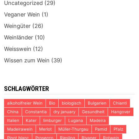
Uncategorized
(29)
Veganer Wein
(1)
Weingüter
(26)
Weinländer
(10)
Weisswein
(12)
Wissen zum Wein
(39)
SCHLAGWÖRTER
alkoholfreier Wein
Bio
biologisch
Bulgarien
Chianti
China
Constantia
dry january
Gesundheit
Hangover
Italien
Kater
limburger
Lugana
Madeira
Madeirawein
Merlot
Müller-Thurgau
Pamid
Pfalz
Pinot blanc
Prosecco
Riesling
Rivaner
Rotwein