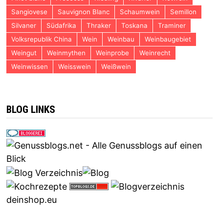
Sangiovese
Sauvignon Blanc
Schaumwein
Semillon
Silvaner
Südafrika
Thraker
Toskana
Traminer
Volksrepublik China
Wein
Weinbau
Weinbaugebiet
Weingut
Weinmythen
Weinprobe
Weinrecht
Weinwissen
Weisswein
Weißwein
BLOG LINKS
deinshop.eu