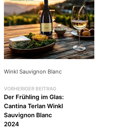
Winkl Sauvignon Blanc
Beitragsnavigation
Vorheriger
VORHERIGER BEITRAG
Beitrag:
Der Frühling im Glas:
Cantina Terlan Winkl
Sauvignon Blanc
2024