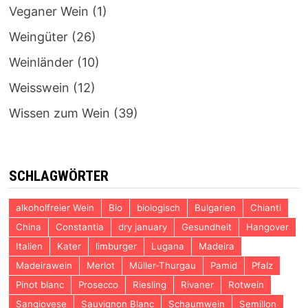
Veganer Wein
(1)
Weingüter
(26)
Weinländer
(10)
Weisswein
(12)
Wissen zum Wein
(39)
SCHLAGWÖRTER
alkoholfreier Wein
Bio
biologisch
Bulgarien
Chianti
China
Constantia
dry january
Gesundheit
Hangover
Italien
Kater
limburger
Lugana
Madeira
Madeirawein
Merlot
Müller-Thurgau
Pamid
Pfalz
Pinot blanc
Prosecco
Riesling
Rivaner
Rotwein
Sangiovese
Sauvignon Blanc
Schaumwein
Semillon