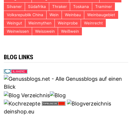
Silvaner
Südafrika
Thraker
Toskana
Traminer
Volksrepublik China
Wein
Weinbau
Weinbaugebiet
Weingut
Weinmythen
Weinprobe
Weinrecht
Weinwissen
Weisswein
Weißwein
BLOG LINKS
deinshop.eu