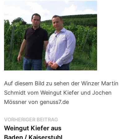
Auf diesem Bild zu sehen der Winzer Martin
Schmidt vom Weingut Kiefer und Jochen
Mössner von genuss7.de
Beitragsnavigation
Vorheriger
VORHERIGER BEITRAG
Beitrag:
Weingut Kiefer aus
Baden / Kaiserstuhl