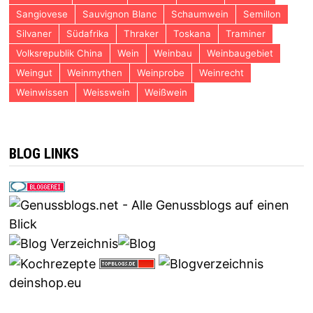
Sangiovese
Sauvignon Blanc
Schaumwein
Semillon
Silvaner
Südafrika
Thraker
Toskana
Traminer
Volksrepublik China
Wein
Weinbau
Weinbaugebiet
Weingut
Weinmythen
Weinprobe
Weinrecht
Weinwissen
Weisswein
Weißwein
BLOG LINKS
deinshop.eu