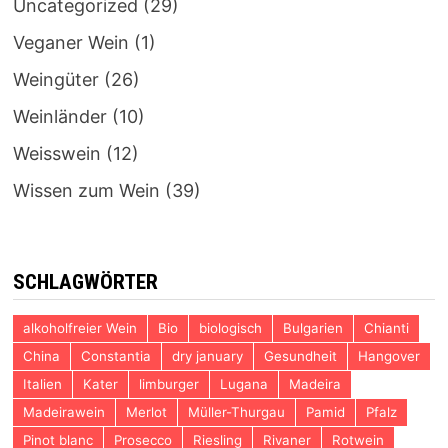
Uncategorized
(29)
Veganer Wein
(1)
Weingüter
(26)
Weinländer
(10)
Weisswein
(12)
Wissen zum Wein
(39)
SCHLAGWÖRTER
alkoholfreier Wein
Bio
biologisch
Bulgarien
Chianti
China
Constantia
dry january
Gesundheit
Hangover
Italien
Kater
limburger
Lugana
Madeira
Madeirawein
Merlot
Müller-Thurgau
Pamid
Pfalz
Pinot blanc
Prosecco
Riesling
Rivaner
Rotwein